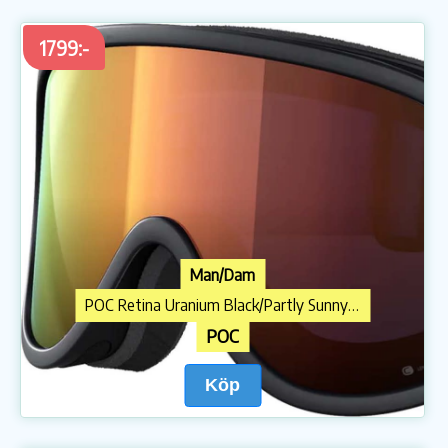
1799:-
Man/Dam
POC Retina Uranium Black/Partly Sunny Orange
POC
Köp