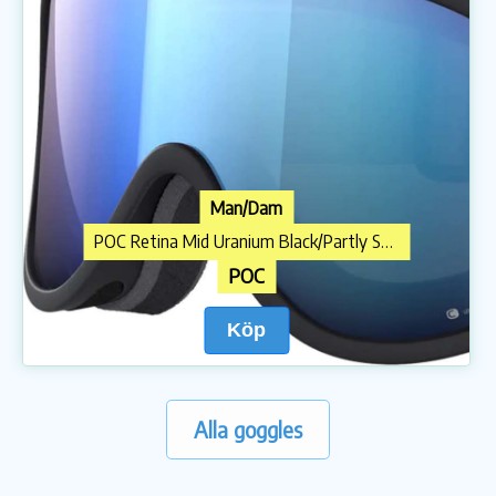
Man/Dam
POC Retina Mid Uranium Black/Partly Sunny Blue
POC
Köp
Alla goggles