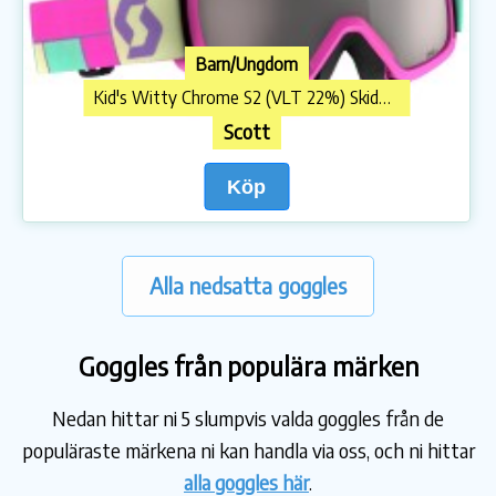
Barn/Ungdom
Kid's Witty Chrome S2 (VLT 22%) Skidglasögon
Scott
Köp
Alla nedsatta goggles
Goggles från populära märken
Nedan hittar ni 5 slumpvis valda goggles från de
populäraste märkena ni kan handla via oss, och ni hittar
alla goggles här
.