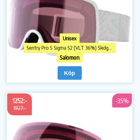
Unisex
Sentry Pro S Sigma S2 (VLT 36%) Skidglasögon
Salomon
Köp
1252:-
-35%
1927:-