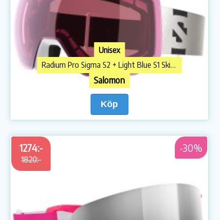
Unisex
Radium Pro Sigma S2 + Light Blue S1 Skidglasögon
Salomon
Köp
1274:-
-30%
1820:-