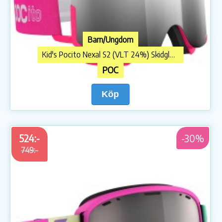
Barn/Ungdom
Kid's Pocito Nexal S2 (VLT 24%) Skidglasögon
POC
Köp
524:-
-30%
749:-