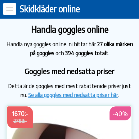
Skidkläder online
Handla goggles online
Handla nya goggles online, ni hittar här
27 olika märken
på goggles
och
394 goggles totalt
.
Goggles med nedsatta priser
Detta är de goggles med mest rabatterade priser just
nu.
Se alla goggles med nedsatta priser här
.
1670:-
-40%
2783:-