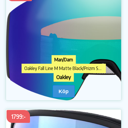
Man/Dam
Oakley Fall Line M Matte Black/Prizm Snow Argon Iridium
Oakley
Köp
1799:-