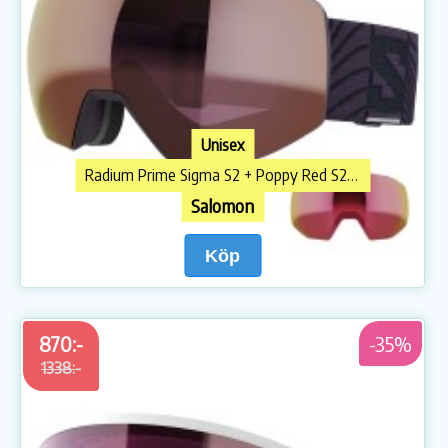
Unisex
Radium Prime Sigma S2 + Poppy Red S2 Skidglasögon
Salomon
Köp
870:-
-35%
1338:-