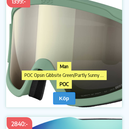
1399:-
Man
POC Opsin Gibbsite Green/Partly Sunny Ivory
POC
Köp
2840:-