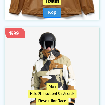
Houdini
Köp
1999:-
Man
Halo 2L Insulated Ski Anorak
RevolutionRace