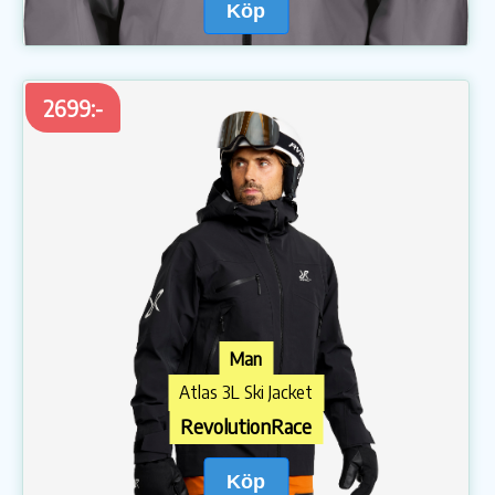
Köp
2699:-
Man
Atlas 3L Ski Jacket
RevolutionRace
Köp