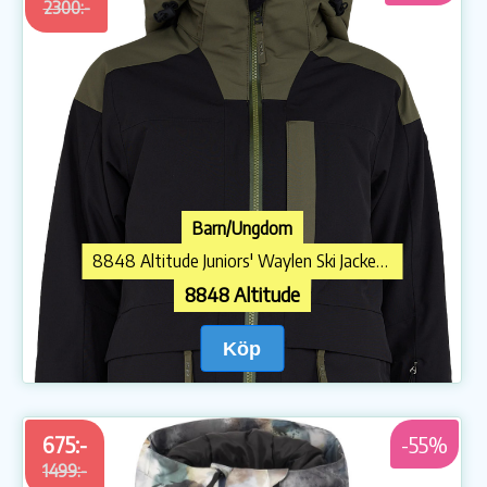
2300:-
Barn/Ungdom
8848 Altitude Juniors' Waylen Ski Jacket Black
8848 Altitude
Köp
675:-
-55%
1499:-