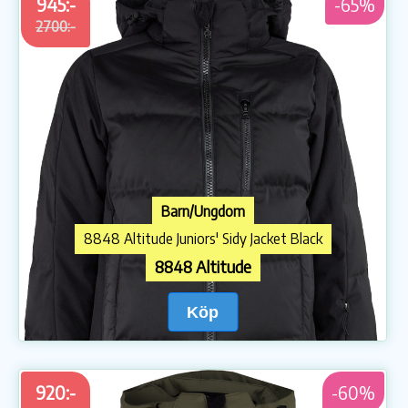
945:-
-65%
2700:-
Barn/Ungdom
8848 Altitude Juniors' Sidy Jacket Black
8848 Altitude
Köp
920:-
-60%