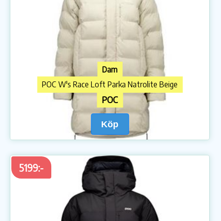
Dam
POC W's Race Loft Parka Natrolite Beige
POC
Köp
5199:-