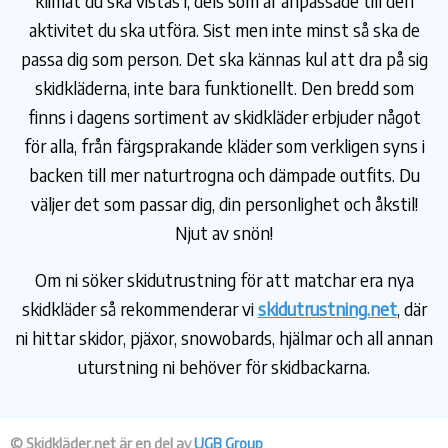
klimat du ska vistas i, dels som är anpassade till den
aktivitet du ska utföra. Sist men inte minst så ska de
passa dig som person. Det ska kännas kul att dra på sig
skidkläderna, inte bara funktionellt. Den bredd som
finns i dagens sortiment av skidkläder erbjuder något
för alla, från färgsprakande kläder som verkligen syns i
backen till mer naturtrogna och dämpade outfits. Du
väljer det som passar dig, din personlighet och åkstil!
Njut av snön!
Om ni söker skidutrustning för att matchar era nya
skidkläder så rekommenderar vi
skidutrustning.net
, där
ni hittar skidor, pjäxor, snowobards, hjälmar och all annan
uturstning ni behöver för skidbackarna.
© Skidkläder.net är en del av
UGB Group