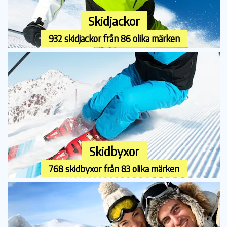
Skidjackor
932 skidjackor från 86 olika märken
Skidbyxor
768 skidbyxor från 83 olika märken