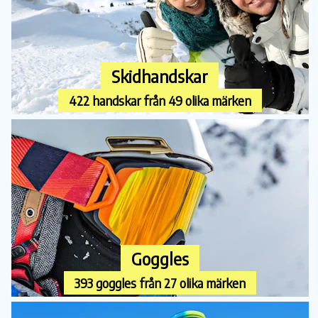
Skidhandskar
422 handskar från 49 olika märken
Goggles
393 goggles från 27 olika märken