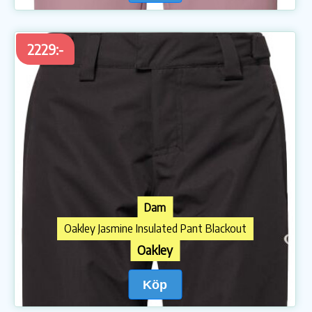
2229:-
Dam
Oakley Jasmine Insulated Pant Blackout
Oakley
Köp