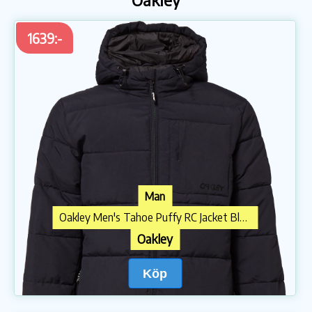
1639:-
Man
Oakley Men's Tahoe Puffy RC Jacket Blackout
Oakley
Köp