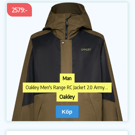
2579:-
Man
Oakley Men's Range RC Jacket 2.0 Army Green
Oakley
Köp