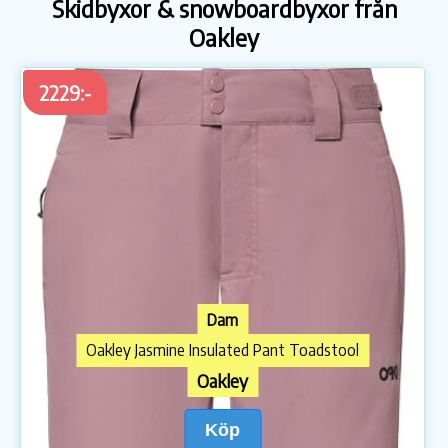
Skidbyxor & snowboardbyxor från
Oakley
2229:-
Dam
Oakley Jasmine Insulated Pant Toadstool
Oakley
Köp