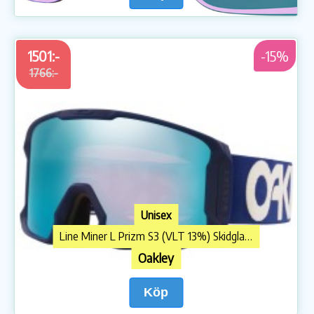
1501:-
-15%
1766:-
Unisex
Line Miner L Prizm S3 (VLT 13%) Skidglasögon
Oakley
Köp