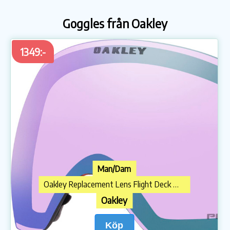
Goggles från Oakley
1349:-
Man/Dam
Oakley Replacement Lens Flight Deck M Prizm Iced Iridium
Oakley
Köp