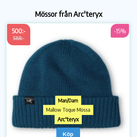
Mössor från Arc'teryx
500:-
-15%
588:-
Man/Dam
Mallow Toque Mössa
Arc'teryx
Köp