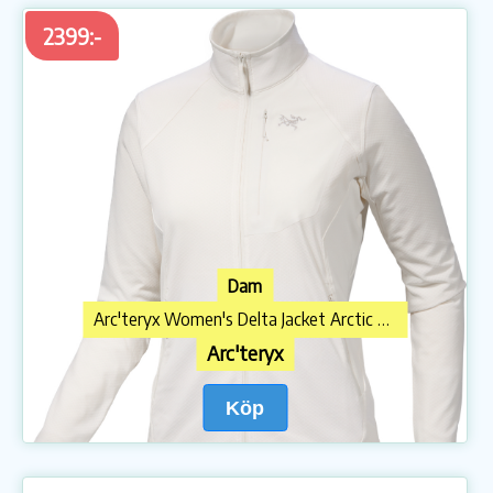
2399:-
Dam
Arc'teryx Women's Delta Jacket Arctic Silk
Arc'teryx
Köp