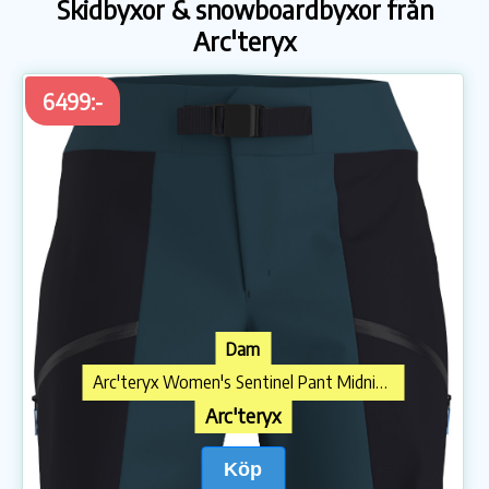
Skidbyxor & snowboardbyxor från
Arc'teryx
6499:-
Dam
Arc'teryx Women's Sentinel Pant Midnight Frost
Arc'teryx
Köp