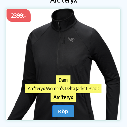
2399:-
Dam
Arc'teryx Women's Delta Jacket Black
Arc'teryx
Köp