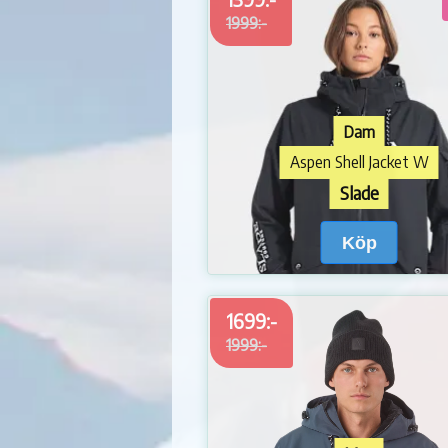
1999:-
Dam
Aspen Shell Jacket W
Slade
Köp
1699:-
1999:-