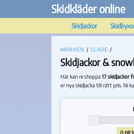
Skidkläder online
Skidjackor
Skidbyxo
MÄRKEN
/
SLADE
/
Skidjackor & snowb
Här kan ni shoppa
17 skidjackor 
er nya skidjacka till rätt pris. Ni
0 till