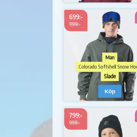
699:-
1199:-
Man
Colorado Softshell Snow Ho
Slade
Köp
799:-
999:-