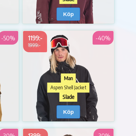
Köp
-50%
1199:-
-40%
1999:-
Man
Aspen Shell Jacket
Slade
Köp
-30%
1399:-
-30%