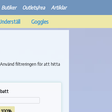
Butiker
Outlets/rea
Artiklar
Underställ
Goggles
Använd filtreringen för att hitta
batt
ll 100%