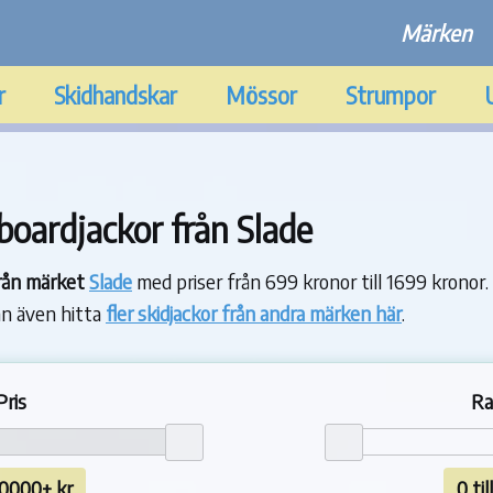
Märken
r
Skidhandskar
Mössor
Strumpor
oardjackor från Slade
från märket
Slade
med priser från 699 kronor till 1699 kronor. 
 kan även hitta
fler skidjackor från andra märken här
.
Pris
Ra
 10000+ kr
0 ti