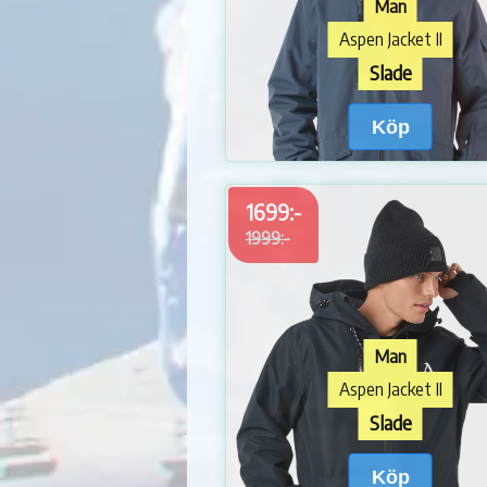
Man
Aspen Jacket II
Slade
Köp
1699:-
1999:-
Man
Aspen Jacket II
Slade
Köp