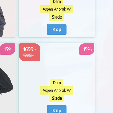
Dam
Aspen Anorak W
Slade
Köp
-15%
1699:-
-15%
1999:-
Dam
Aspen Anorak W
Slade
Köp