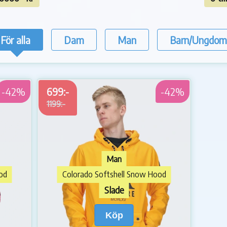
För alla
Dam
Man
Barn/Ungdom
-42%
699:-
-42%
1199:-
Man
od
Colorado Softshell Snow Hood
Slade
Köp