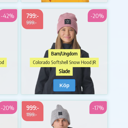
-42%
799:-
-20%
999:-
Barn/Ungdom
od
Colorado Softshell Snow Hood JR
Slade
Köp
-20%
999:-
-17%
1199:-