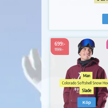
699:-
1199:-
Man
Colorado Softshell Snow Ho
Slade
Köp