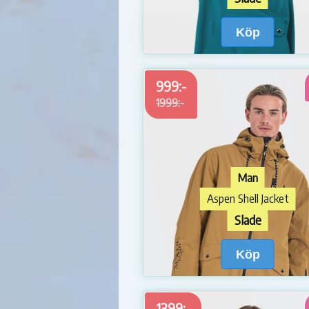
Köp
999:-
1999:-
Man
Aspen Shell Jacket
Slade
Köp
1399:-