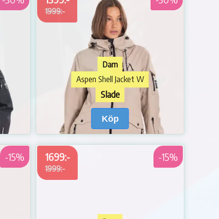
1999:-
Dam
Aspen Shell Jacket W
Slade
Köp
-15%
1699:-
-15%
1999:-