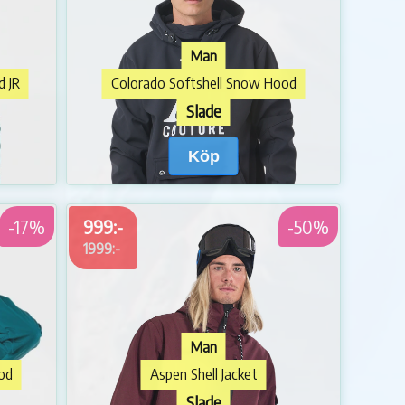
Man
d JR
Colorado Softshell Snow Hood
Slade
Köp
-17%
999:-
-50%
1999:-
Man
od
Aspen Shell Jacket
Slade