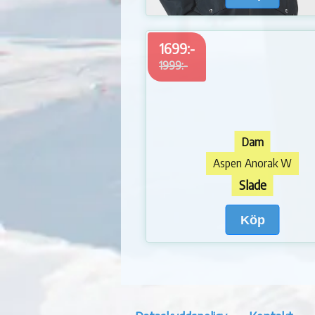
1699:-
1999:-
Dam
Aspen Anorak W
Slade
Köp