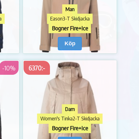
Man
a
Eason3-T Skidjacka
Bogner Fire+Ice
Köp
-10%
6370:-
Dam
Women's Tinka2-T Skidjacka
Bogner Fire+Ice