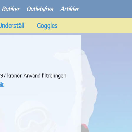
Butiker
Outlets/rea
Artiklar
Underställ
Goggles
697 kronor. Använd filtreringen
är
.