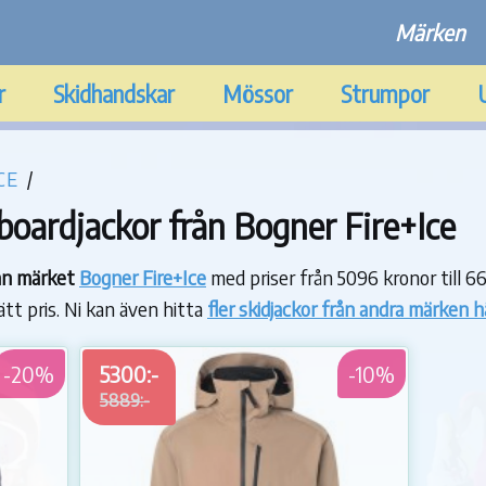
Märken
r
Skidhandskar
Mössor
Strumpor
CE
/
oardjackor från Bogner Fire+Ice
rån märket
Bogner Fire+Ice
med priser från 5096 kronor till 6
rätt pris. Ni kan även hitta
fler skidjackor från andra märken h
-20%
5300:-
-10%
5889:-