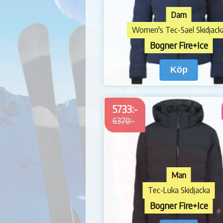
Dam
Women's Tec-Sael Skidjack
Bogner Fire+Ice
Köp
5733:-
6370:-
Man
Tec-Luka Skidjacka
Bogner Fire+Ice