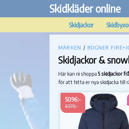
Skidkläder online
Skidjackor
Skidbyxo
MÄRKEN
/
BOGNER FIRE+I
Skidjackor & snowb
Här kan ni shoppa
5 skidjackor f
för att hitta er nya skidjacka till 
5096:-
6370:-