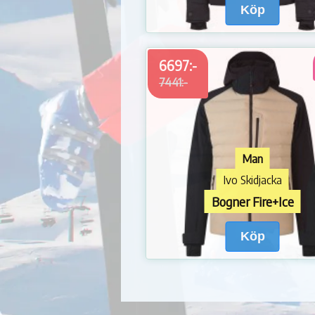
Köp
6697:-
7441:-
Man
Ivo Skidjacka
Bogner Fire+Ice
Köp