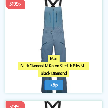
5199:-
Man
Black Diamond M Recon Stretch Bibs Midnight Blue
Black Diamond
Köp
5199:-