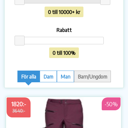
0 till 10000+ kr
Rabatt
0 till 100%
För alla
Dam
Man
Barn/Ungdom
1820:-
-50%
3640:-