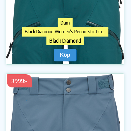
Dam
Black Diamond Women's Recon Stretch Pants Deep Woods
Black Diamond
Köp
3999:-