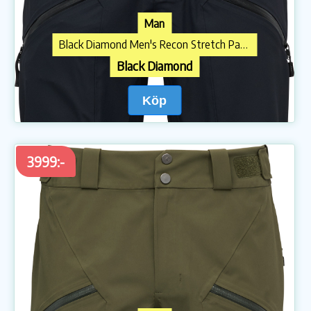
Man
Black Diamond Men's Recon Stretch Pants Black
Black Diamond
Köp
3999:-