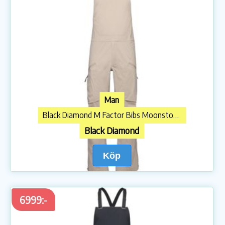
Man
Black Diamond M Factor Bibs Moonstone
Black Diamond
Köp
6999:-