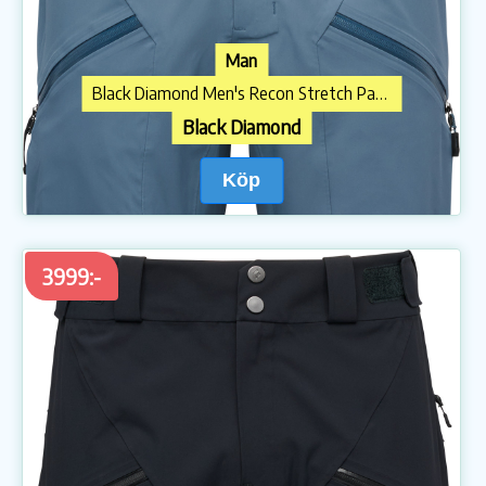
Man
Black Diamond Men's Recon Stretch Pants Midnight Blue
Black Diamond
Köp
3999:-