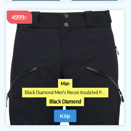
4999:-
Man
Black Diamond Men's Recon Insulated Pants Black
Black Diamond
Köp