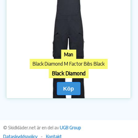
Man
Black Diamond M Factor Bibs Black
Black Diamond
Köp
© Skidkläder.net är en del av
UGB Group
Dataskyddspolicy
-
Kontakt