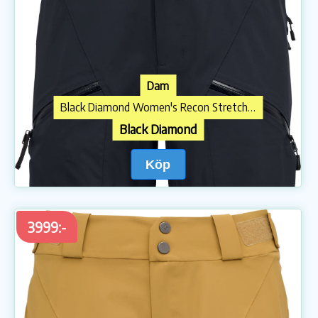
Dam
Black Diamond Women's Recon Stretch Pants Black
Black Diamond
Köp
3999:-