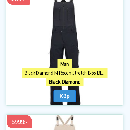
Man
Black Diamond M Recon Stretch Bibs Black
Black Diamond
Köp
6999:-