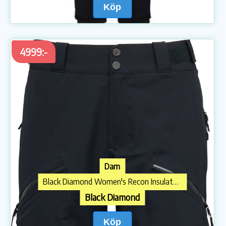
Köp
4999:-
Dam
Black Diamond Women's Recon Insulated Pants Black
Black Diamond
Köp