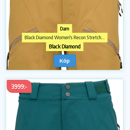
Dam
Black Diamond Women's Recon Stretch Pants Flax
Black Diamond
Köp
3999:-