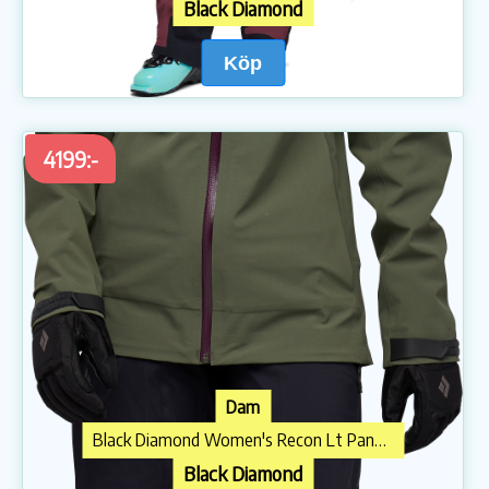
Black Diamond
Köp
4199:-
Dam
Black Diamond Women's Recon Lt Pants Black
Black Diamond