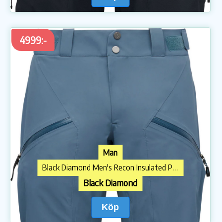
4999:-
Man
Black Diamond Men's Recon Insulated Pants Midnight Blue
Black Diamond
Köp