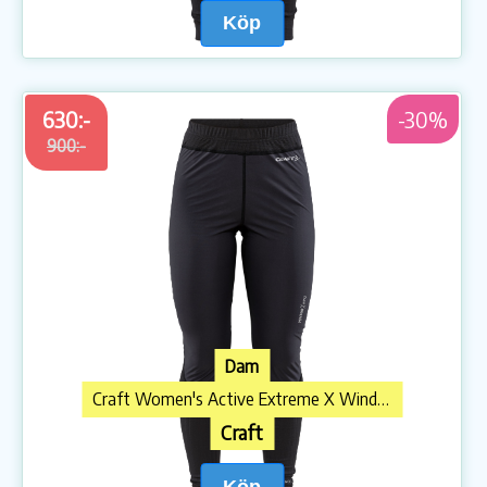
Köp
630:-
-30%
900:-
Dam
Craft Women's Active Extreme X Wind Pants Black/Granite
Craft
Köp