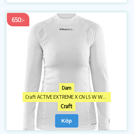
650:-
Dam
Craft ACTIVE EXTREME X CN LS W White
Craft
Köp