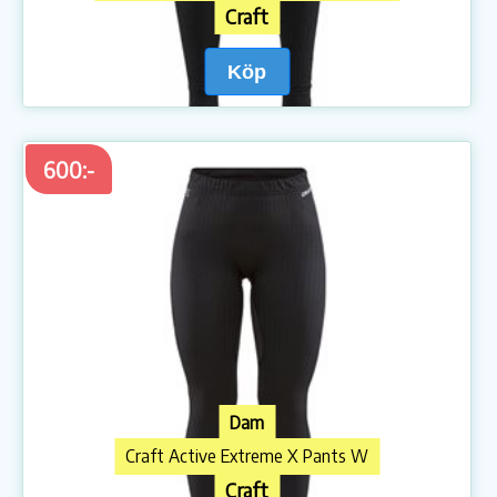
Craft
Köp
600:-
Dam
Craft Active Extreme X Pants W
Craft