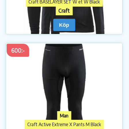
Craft BASELAYER SET W et W Black
Craft
Köp
600:-
Man
Craft Active Extreme X Pants M Black