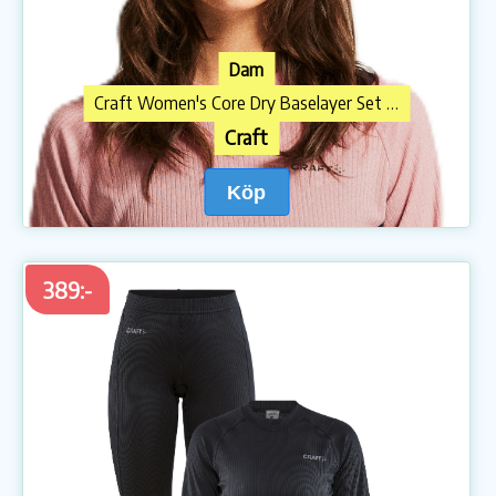
Dam
Craft Women's Core Dry Baselayer Set Charm/Dark Plum
Craft
Köp
389:-