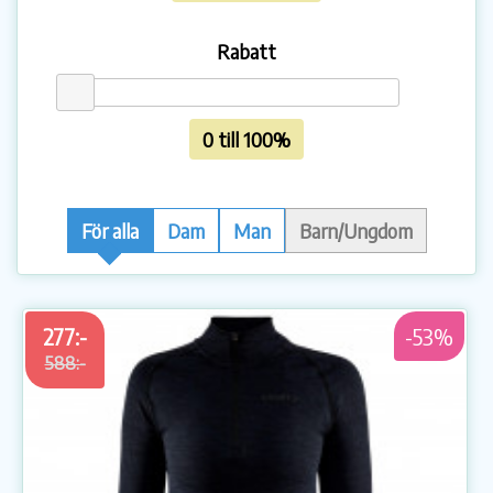
Rabatt
0 till 100%
För alla
Dam
Man
Barn/Ungdom
277:-
-53%
588:-