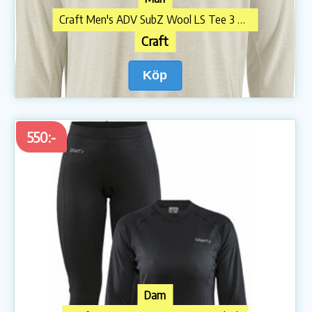
Craft Men's ADV SubZ Wool LS Tee 3 Cloud/melange
Craft
Köp
550:-
Dam