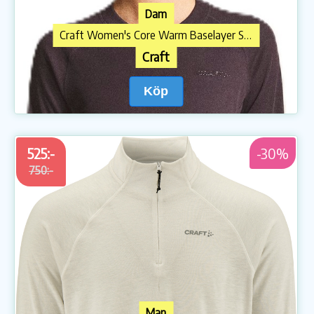
Dam
Craft Women's Core Warm Baselayer Set Dark Plum
Craft
Köp
525:-
-30%
750:-
Man