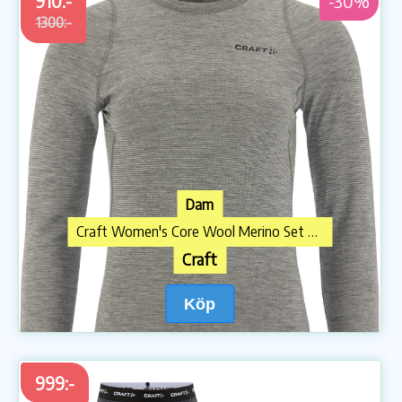
910:-
-30%
1300:-
Dam
Craft Women's Core Wool Merino Set Dark Grey Melange
Craft
Köp
999:-