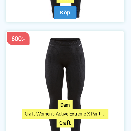
Köp
600:-
Dam
Craft Women's Active Extreme X Pants Black
Craft