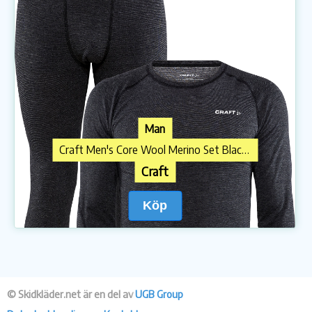
Man
Craft Men's Core Wool Merino Set Black Melange
Craft
Köp
© Skidkläder.net är en del av
UGB Group