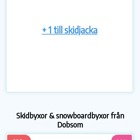
+ 1 till skidjacka
Skidbyxor & snowboardbyxor från
Dobsom