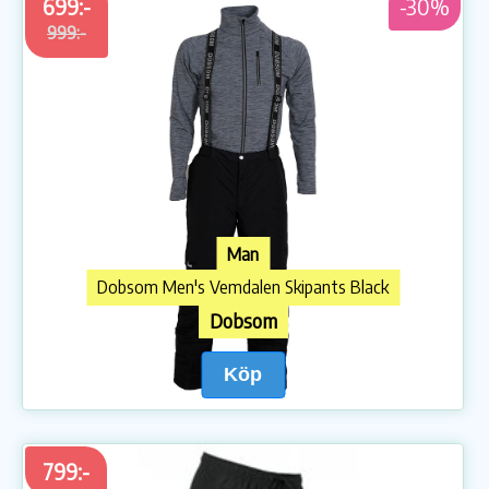
699:-
-30%
999:-
Man
Dobsom Men's Vemdalen Skipants Black
Dobsom
Köp
799:-