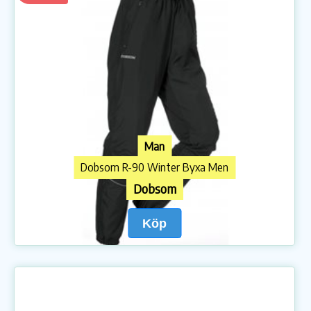
Man
Dobsom R-90 Winter Byxa Men
Dobsom
Köp