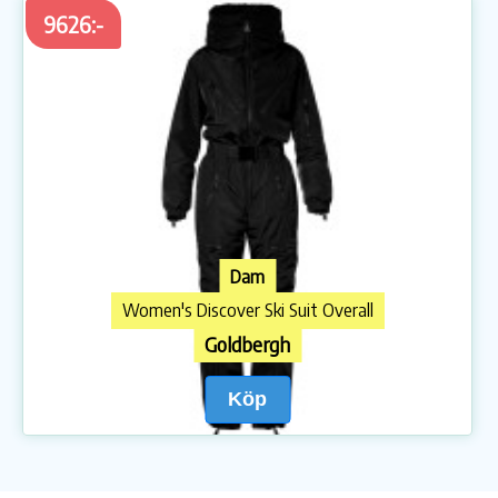
9626:-
Dam
Women's Discover Ski Suit Overall
Goldbergh
Köp