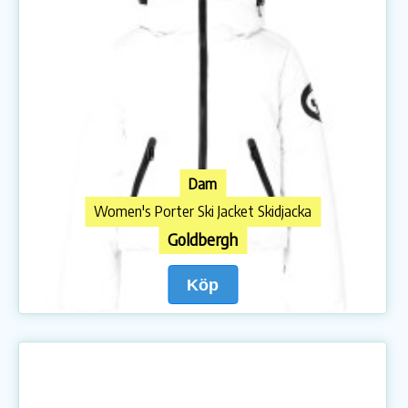
Dam
Women's Porter Ski Jacket Skidjacka
Goldbergh
Köp