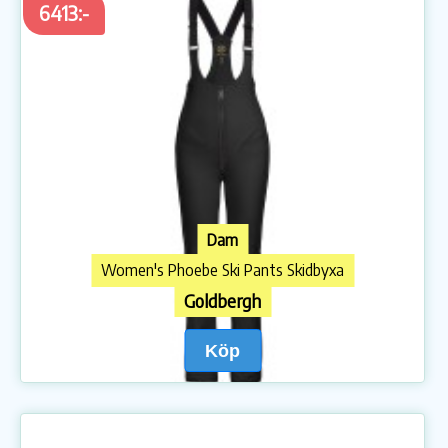
6413:-
Dam
Women's Phoebe Ski Pants Skidbyxa
Goldbergh
Köp