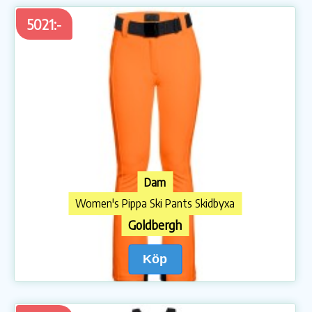
5021:-
Dam
Women's Pippa Ski Pants Skidbyxa
Goldbergh
Köp