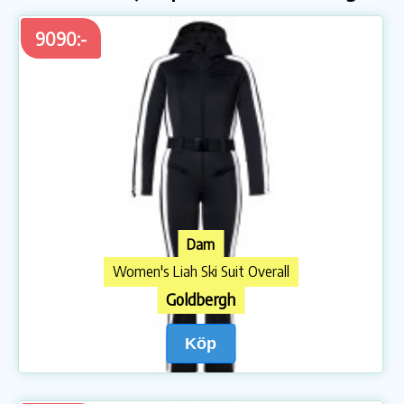
9090:-
Dam
Women's Liah Ski Suit Overall
Goldbergh
Köp