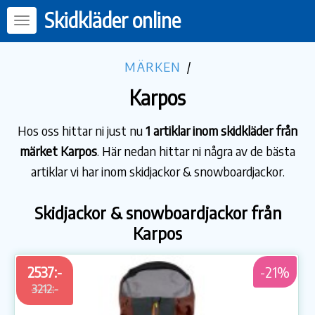
Skidkläder online
MÄRKEN
/
Karpos
Hos oss hittar ni just nu
1 artiklar inom skidkläder från
märket Karpos
. Här nedan hittar ni några av de bästa
artiklar vi har inom skidjackor & snowboardjackor.
Skidjackor & snowboardjackor från
Karpos
2537:-
-21%
3212:-