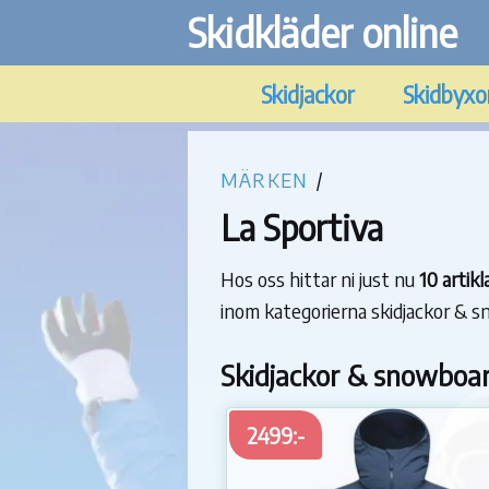
Skidkläder online
Skidjackor
Skidbyxo
MÄRKEN
/
La Sportiva
Hos oss hittar ni just nu
10 artik
inom kategorierna skidjackor & 
Skidjackor & snowboar
2499:-