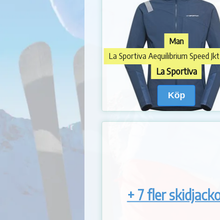
Man
La Sportiva
Köp
+ 7 fler skidjack