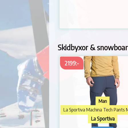
Skidbyxor & snowboard
2199:-
Man
La Sportiva