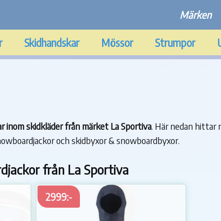
Märken
r
Skidhandskar
Mössor
Strumpor
lar inom skidkläder från märket La Sportiva
. Här nedan hittar n
snowboardjackor och skidbyxor & snowboardbyxor.
djackor från La Sportiva
2999:-