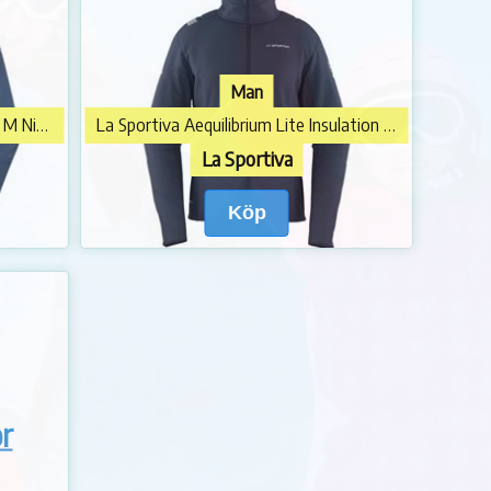
Man
La Sportiva Aequilibrium Speed Jkt M Night Sky/Chalk
La Sportiva Aequilibrium Lite Insulation Jkt M Night Sky/Chalk
La Sportiva
Köp
or