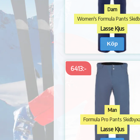
Dam
Women's Formula Pants Skid
Lasse Kjus
Köp
6413:-
Man
Formula Pro Pants Skidbyx
Lasse Kjus