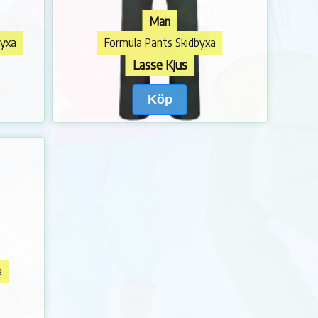
Man
byxa
Formula Pants Skidbyxa
Lasse Kjus
Köp
a