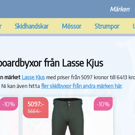
Märken
r
Skidhandskar
Mössor
Strumpor
oardbyxor från Lasse Kjus
rån märket
Lasse Kjus
med priser från 5097 kronor till 6413 kro
s. Ni kan även hitta
fler skidbyxor från andra märken här
.
-10%
5097:-
-10%
5664:-