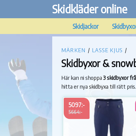
Skidkläder online
Skidjackor
Skidbyxo
MÄRKEN
/
LASSE KJUS
/
Skidbyxor & snowb
Här kan ni shoppa
3 skidbyxor f
hitta er nya skidbyxa till rätt pri
5097:-
5664:-