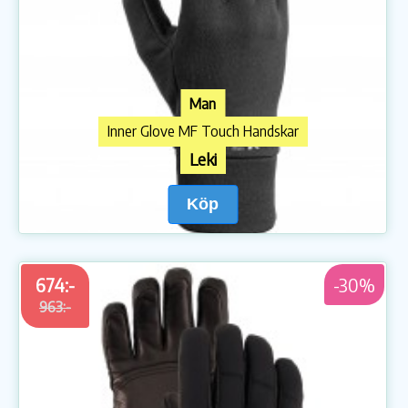
Man
Inner Glove MF Touch Handskar
Leki
Köp
674:-
-30%
963:-