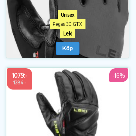
Unisex
Pegas 3D GTX
Leki
Köp
1079:-
-16%
1284:-