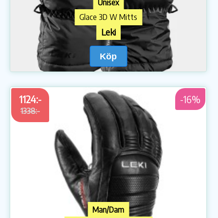
Unisex
Glace 3D W Mitts
Leki
Köp
1124:-
-16%
1338:-
Man/Dam