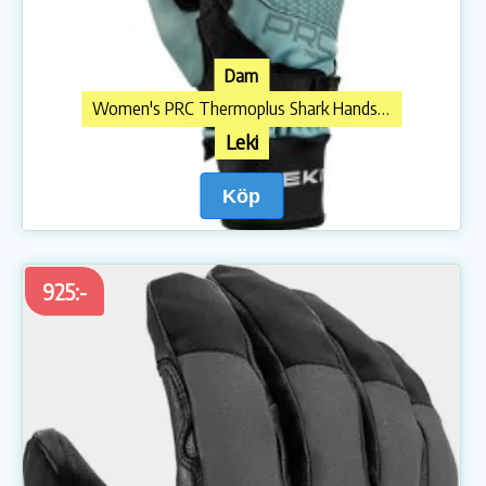
Dam
Women's PRC Thermoplus Shark Handskar
Leki
Köp
925:-