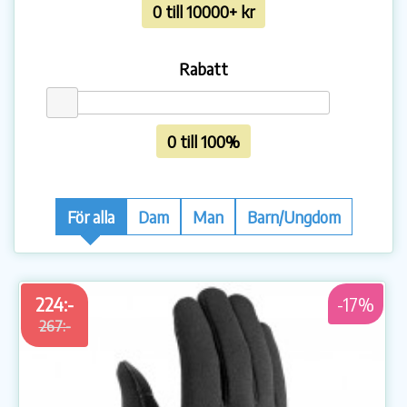
0 till 10000+ kr
Rabatt
0 till 100%
För alla
Dam
Man
Barn/Ungdom
224:-
-17%
267:-