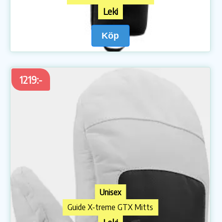
Leki
Köp
1219:-
Unisex
Guide X-treme GTX Mitts