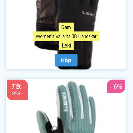
Dam
Women's Vallarta 3D Handskar
Leki
Köp
719:-
-16%
856:-