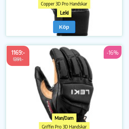
Copper 3D Pro Handskar
Leki
Köp
1169:-
-16%
1391:-
Man/Dam
Griffin Pro 3D Handskar