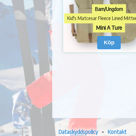
Barn/Ungdom
Mini A Ture
Köp
Dataskyddspolicy
-
Kontakt