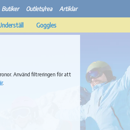
Butiker
Outlets/rea
Artiklar
Underställ
Goggles
kronor. Använd filtreringen för att
är
.