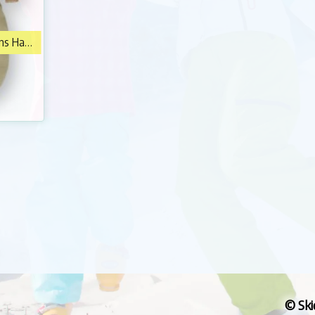
Kid's Matcesar Fleece Lined Mittens Handskar
© Ski