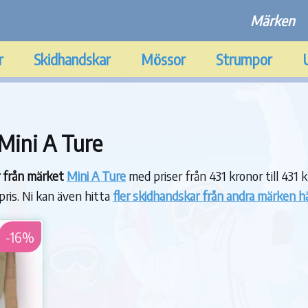
Märken
r
Skidhandskar
Mössor
Strumpor
Mini A Ture
r från märket
Mini A Ture
med priser från 431 kronor till 431 
 pris. Ni kan även hitta
fler skidhandskar från andra märken h
-16%