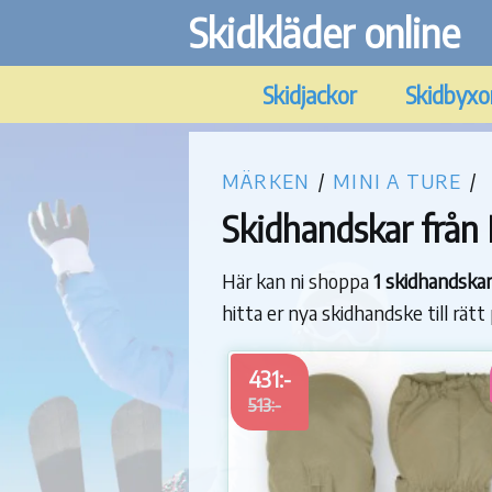
Skidkläder online
Skidjackor
Skidbyxo
MÄRKEN
/
MINI A TURE
/
Skidhandskar från 
Här kan ni shoppa
1 skidhandska
hitta er nya skidhandske till rätt
431:-
513:-