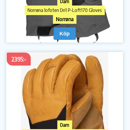
Dam
Norrøna lofoten Dri1 P-Loft170 Gloves
Norrøna
Köp
2395:-
Dam