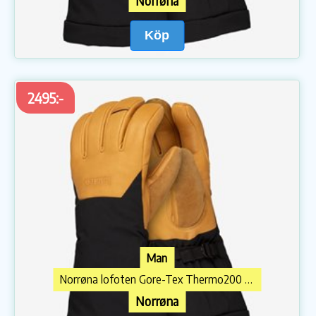
Norrøna
Köp
2495:-
Man
Norrøna lofoten Gore-Tex Thermo200 Long Gloves U
Norrøna