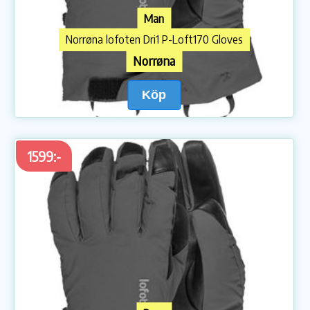
Man
Norrøna lofoten Dri1 P-Loft170 Gloves
Norrøna
Köp
1599:-