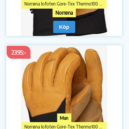
Norrøna lofoten Gore-Tex Thermo100 Short Gloves Kangaroo
Norrøna
Köp
2395:-
Man
Norrøna lofoten Gore-Tex Thermo100 Short Gloves Kangaroo