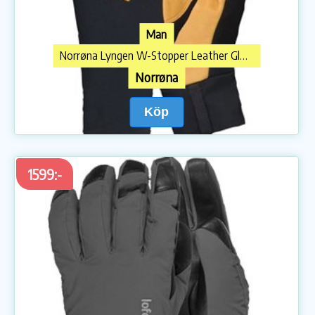
Man
Norrøna Lyngen W-Stopper Leather Gloves
Norrøna
Köp
1599:-