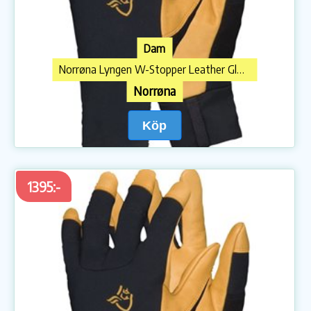
Dam
Norrøna Lyngen W-Stopper Leather Gloves
Norrøna
Köp
1395:-