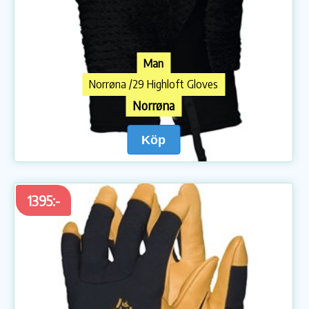
Man
Norrøna /29 Highloft Gloves
Norrøna
Köp
1395:-