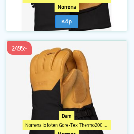
Norrøna
Köp
2495:-
Dam
Norrøna lofoten Gore-Tex Thermo200 Long Gloves U