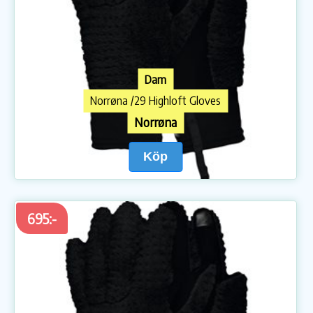
Dam
Norrøna /29 Highloft Gloves
Norrøna
Köp
695:-