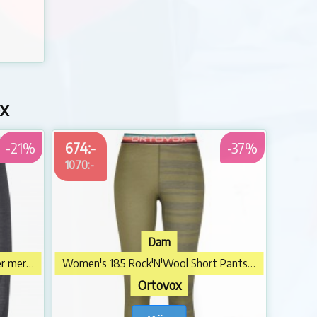
ox
-21%
674:-
-37%
1070:-
Dam
120 Comp Light Shorts Underkläder merinoull
Women's 185 Rock'N'Wool Short Pants Underkläder merinoull
Ortovox