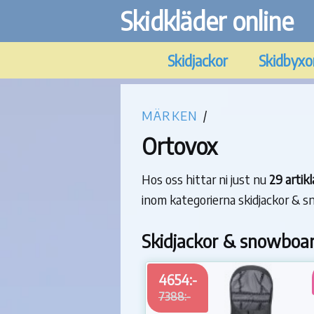
Skidkläder online
Skidjackor
Skidbyxo
MÄRKEN
/
Ortovox
Hos oss hittar ni just nu
29 artik
inom kategorierna skidjackor & s
Skidjackor & snowboar
4654:-
7388:-