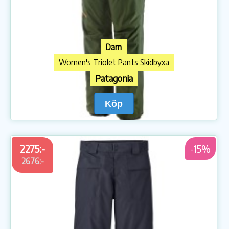
Dam
Women's Triolet Pants Skidbyxa
Patagonia
Köp
2275:-
-15%
2676:-