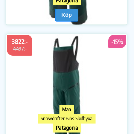
Patagonia
Köp
3822:-
-15%
4497:-
Man
Snowdrifter Bibs Skidbyxa
Patagonia