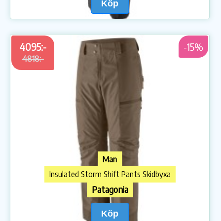
Köp
4095:-
-15%
4818:-
Man
Insulated Storm Shift Pants Skidbyxa
Patagonia
Köp