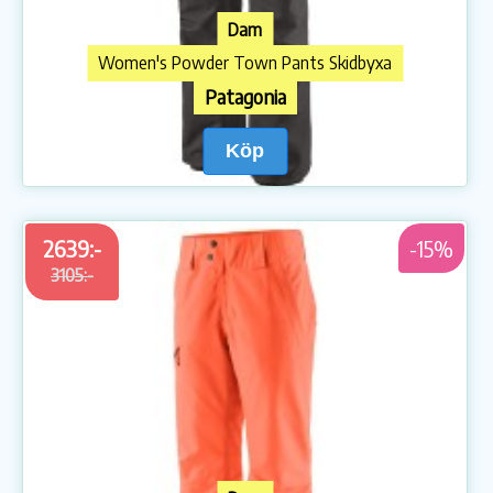
Dam
Women's Powder Town Pants Skidbyxa
Patagonia
Köp
2639:-
-15%
3105:-