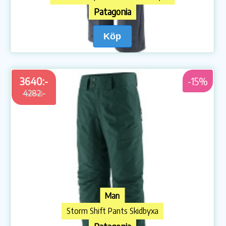
Patagonia
Köp
3640:-
-15%
4282:-
Man
Storm Shift Pants Skidbyxa