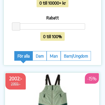
0 till 10000+ kr
Rabatt
0 till 100%
För alla
Dam
Man
Barn/Ungdom
2002:-
-15%
2355:-