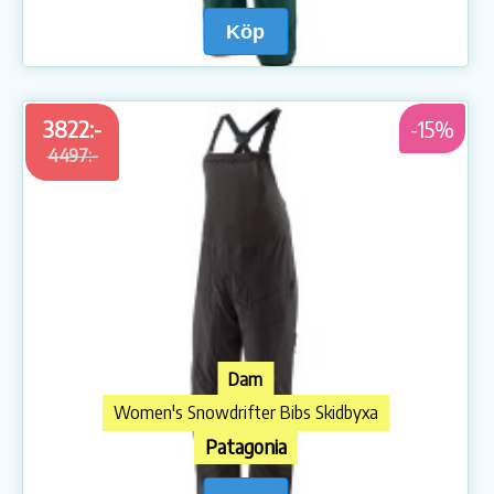
Köp
3822:-
-15%
4497:-
Dam
Women's Snowdrifter Bibs Skidbyxa
Patagonia