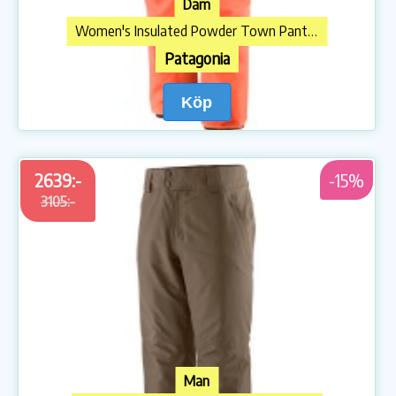
Dam
Women's Insulated Powder Town Pants Skidbyxa
Patagonia
Köp
2639:-
-15%
3105:-
Man