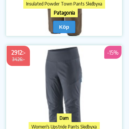
Insulated Powder Town Pants Skidbyxa
Patagonia
Köp
2912:-
-15%
3426:-
Dam
Women's Upstride Pants Skidbyxa