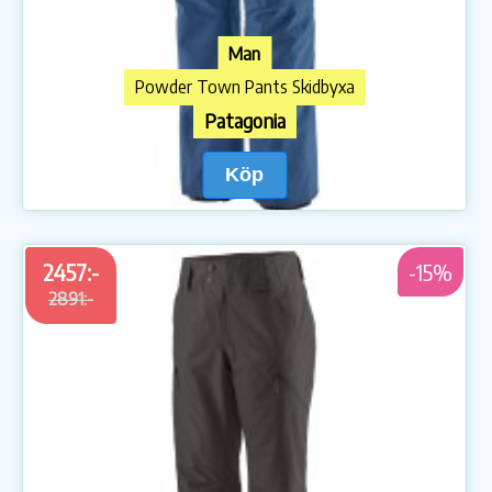
Man
Powder Town Pants Skidbyxa
Patagonia
Köp
2457:-
-15%
2891:-