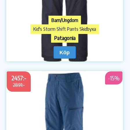
Barn/Ungdom
Kid's Storm Shift Pants Skidbyxa
Patagonia
Köp
2457:-
-15%
2891:-