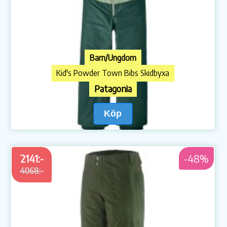
Barn/Ungdom
Kid's Powder Town Bibs Skidbyxa
Patagonia
Köp
2141:-
-48%
4068:-