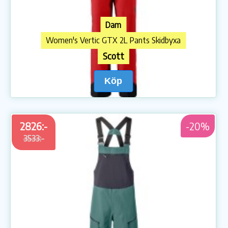
Dam
Women's Vertic GTX 2L Pants Skidbyxa
Scott
Köp
2826:-
-20%
3533:-