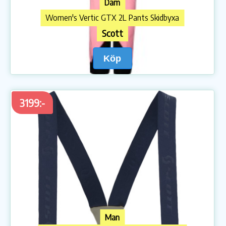
Dam
Women's Vertic GTX 2L Pants Skidbyxa
Scott
Köp
3199:-
Man