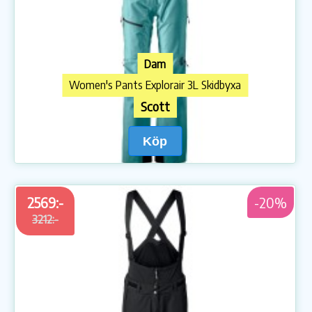
Dam
Women's Pants Explorair 3L Skidbyxa
Scott
Köp
2569:-
-20%
3212:-