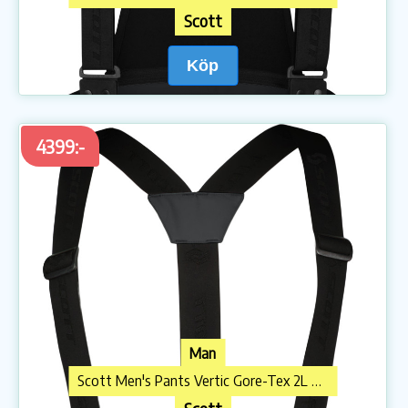
Scott
Köp
4399:-
Man
Scott Men's Pants Vertic Gore-Tex 2L Dust Grey/black