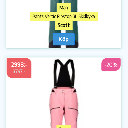
Man
Pants Vertic Ripstop 3L Skidbyxa
Scott
Köp
2998:-
-20%
3747:-