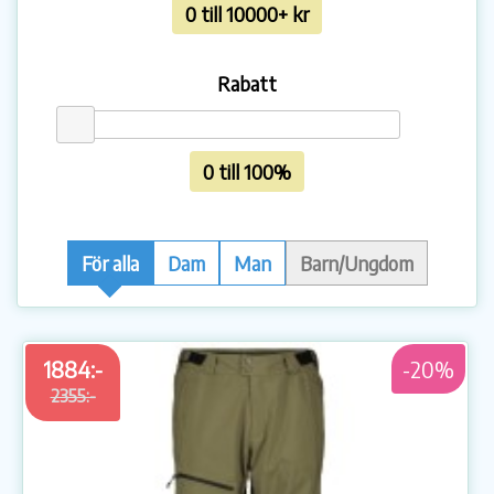
0 till 10000+ kr
Rabatt
0 till 100%
För alla
Dam
Man
Barn/Ungdom
1884:-
-20%
2355:-