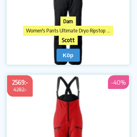
Dam
Women's Pants Ultimate Dryo Ripstop Skidbyxa
Scott
Köp
2569:-
-40%
4282:-