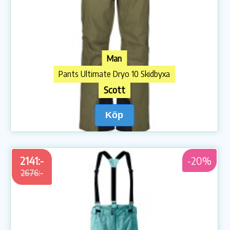
Man
Pants Ultimate Dryo 10 Skidbyxa
Scott
Köp
2141:-
-20%
2676:-