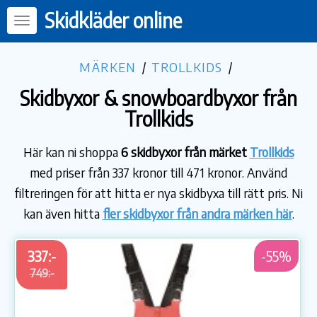
Skidkläder online
MÄRKEN
/
TROLLKIDS
/
Skidbyxor & snowboardbyxor från
Trollkids
Här kan ni shoppa
6 skidbyxor från märket
Trollkids
med priser från 337 kronor till 471 kronor. Använd
filtreringen för att hitta er nya skidbyxa till rätt pris. Ni
kan även hitta
fler skidbyxor från andra märken här
.
337:-
-55%
749:-