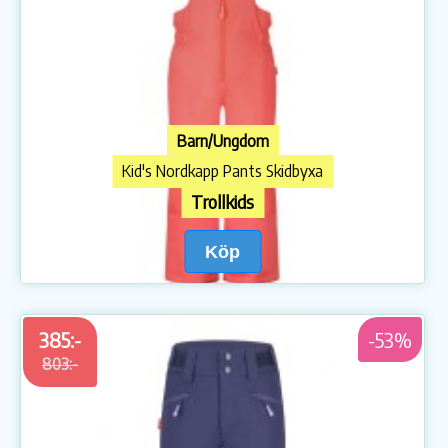
Barn/Ungdom
Kid's Nordkapp Pants Skidbyxa
Trollkids
Köp
385:-
-53%
803:-