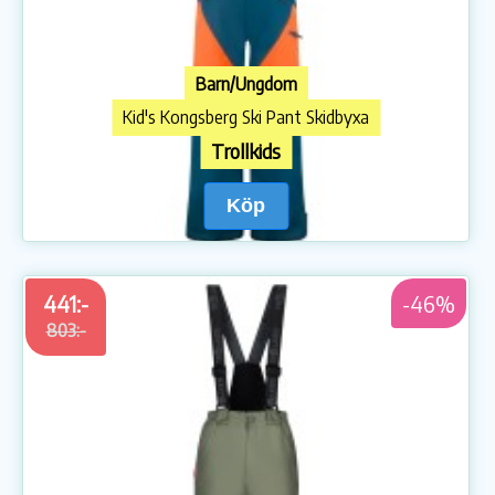
Barn/Ungdom
Kid's Kongsberg Ski Pant Skidbyxa
Trollkids
Köp
441:-
-46%
803:-