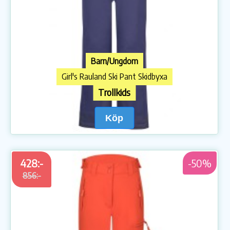
Barn/Ungdom
Girl's Rauland Ski Pant Skidbyxa
Trollkids
Köp
428:-
-50%
856:-