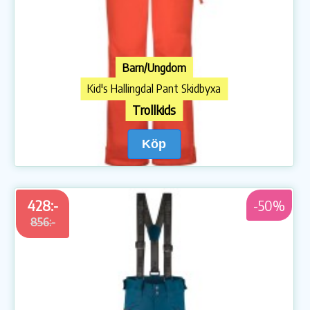
Barn/Ungdom
Kid's Hallingdal Pant Skidbyxa
Trollkids
Köp
428:-
-50%
856:-