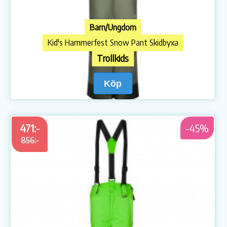
Barn/Ungdom
Kid's Hammerfest Snow Pant Skidbyxa
Trollkids
Köp
471:-
-45%
856:-