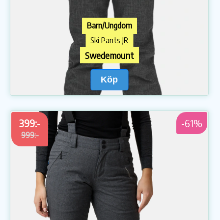
Barn/Ungdom
Ski Pants JR
Swedemount
Köp
399:-
-61%
999:-