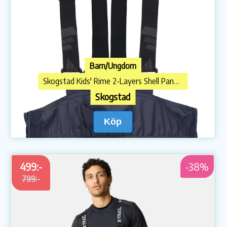
Barn/Ungdom
Skogstad Kids' Rime 2-Layers Shell Pant Parisian Night
Skogstad
Köp
499:-
-38%
799:-