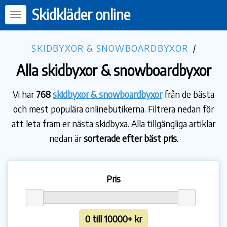
Skidkläder online
SKIDBYXOR & SNOWBOARDBYXOR
/
Alla skidbyxor & snowboardbyxor
Vi har
768
skidbyxor & snowboardbyxor
från de bästa
och mest populära onlinebutikerna. Filtrera nedan för
att leta fram er nästa skidbyxa. Alla tillgängliga artiklar
nedan är
sorterade efter bäst pris
.
Pris
0 till 10000+ kr