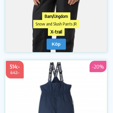
Barn/Ungdom
Snow and Slush Pants JR
X-trail
Köp
514:-
-20%
642:-