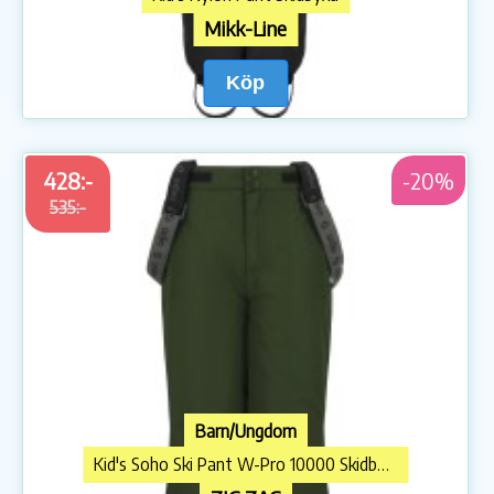
Mikk-Line
Köp
428:-
-20%
535:-
Barn/Ungdom
Kid's Soho Ski Pant W-Pro 10000 Skidbyxa