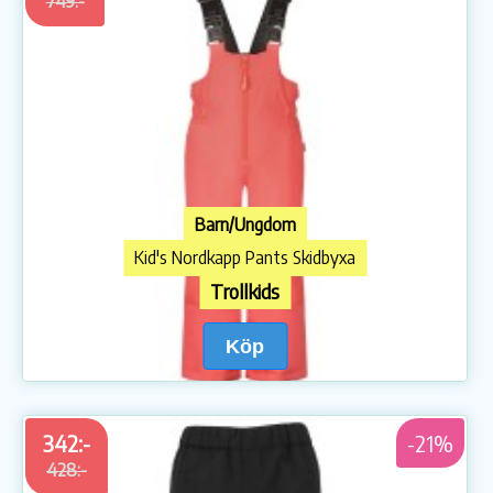
749:-
Barn/Ungdom
Kid's Nordkapp Pants Skidbyxa
Trollkids
Köp
342:-
-21%
428:-