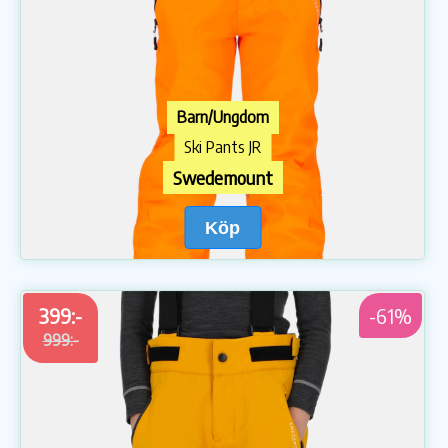
Barn/Ungdom
Ski Pants JR
Swedemount
Köp
399:-
-61%
999:-