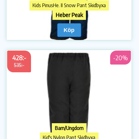
Kids PinusHe. II Snow Pant Skidbyxa
Heber Peak
Köp
428:-
-20%
535:-
Barn/Ungdom
Kid's Nylon Pant Skidbyxa