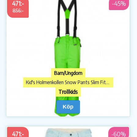
471:-
-45%
856:-
Barn/Ungdom
Kid's Holmenkollen Snow Pants Slim Fit Skidbyxa
Trollkids
Köp
471:-
-60%