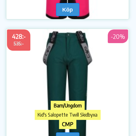
Köp
428:-
-20%
535:-
Barn/Ungdom
Kid's Salopette Twill Skidbyxa
CMP