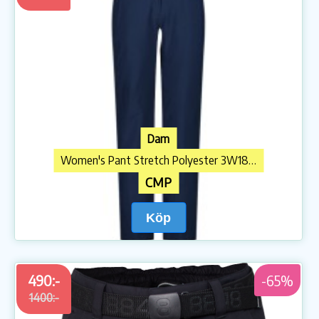
Dam
Women's Pant Stretch Polyester 3W18596N Skidbyxa
CMP
Köp
490:-
-65%
1400:-