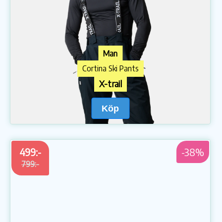
Man
Cortina Ski Pants
X-trail
Köp
499:-
-38%
799:-