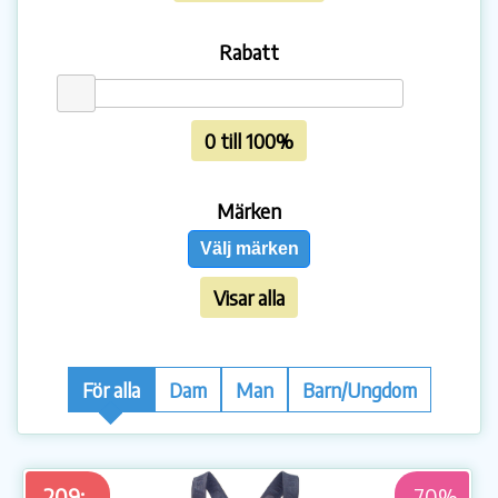
Rabatt
0 till 100%
Märken
Välj märken
Visar alla
För alla
Dam
Man
Barn/Ungdom
209:-
-70%