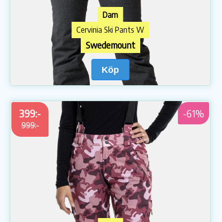
Dam
Cervinia Ski Pants W
Swedemount
Köp
399:-
-61%
999:-