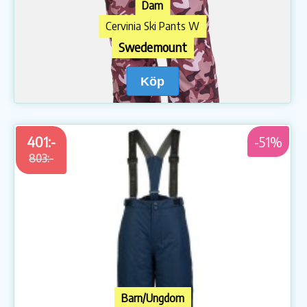
Dam
Cervinia Ski Pants W
Swedemount
Köp
401:-
-51%
803:-
Barn/Ungdom