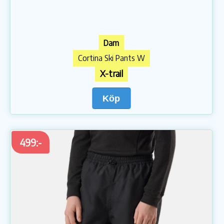
Dam
Cortina Ski Pants W
X-trail
Köp
499:-