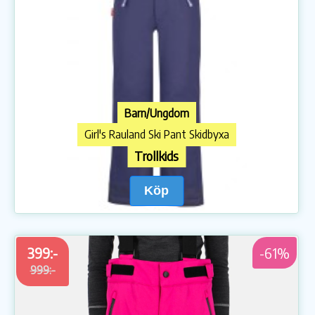
Barn/Ungdom
Girl's Rauland Ski Pant Skidbyxa
Trollkids
Köp
399:-
-61%
999:-