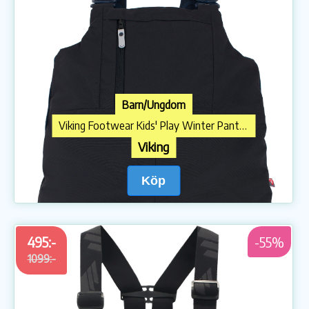
Barn/Ungdom
Viking Footwear Kids' Play Winter Pants Thermal Black
Viking
Köp
495:-
-55%
1099:-