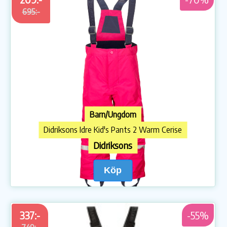
695:-
Barn/Ungdom
Didriksons Idre Kid's Pants 2 Warm Cerise
Didriksons
Köp
337:-
-55%