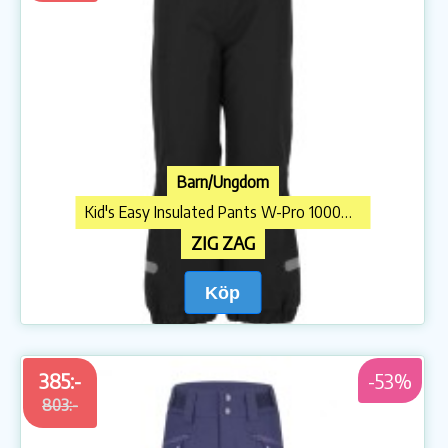
Barn/Ungdom
Kid's Easy Insulated Pants W-Pro 10000 Skidbyxa
ZIG ZAG
Köp
385:-
-53%
803:-