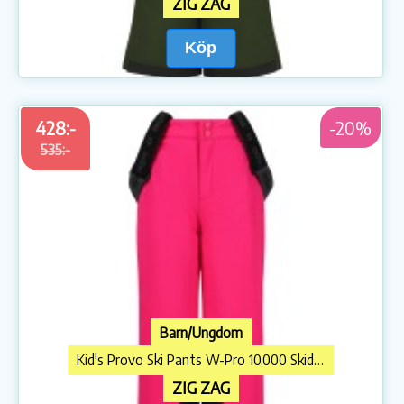
ZIG ZAG
Köp
428:-
-20%
535:-
Barn/Ungdom
Kid's Provo Ski Pants W-Pro 10.000 Skidbyxa
ZIG ZAG