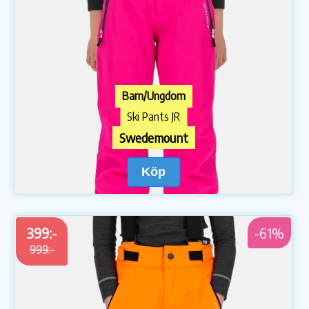
Barn/Ungdom
Ski Pants JR
Swedemount
Köp
399:-
-61%
999:-