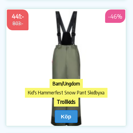
441:-
-46%
803:-
Barn/Ungdom
Kid's Hammerfest Snow Pant Skidbyxa
Trollkids
Köp