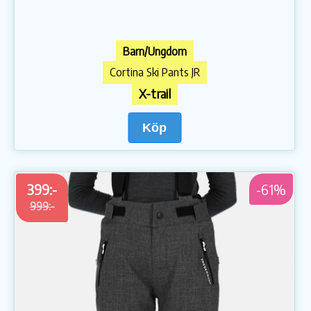
Barn/Ungdom
Cortina Ski Pants JR
X-trail
Köp
399:-
-61%
999:-