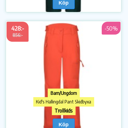
Köp
428:-
-50%
856:-
Barn/Ungdom
Kid's Hallingdal Pant Skidbyxa
Trollkids
Köp