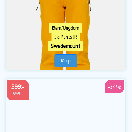
Barn/Ungdom
Ski Pants JR
Swedemount
Köp
399:-
-34%
599:-