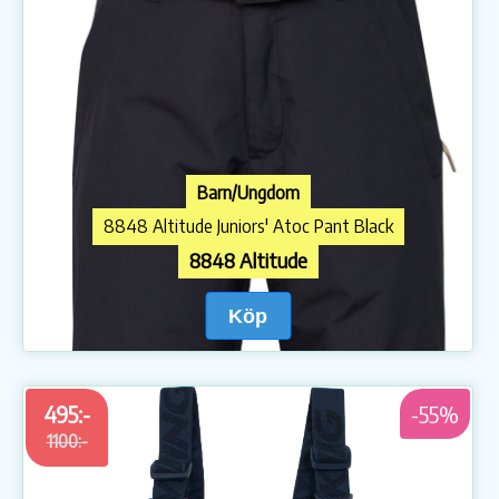
Barn/Ungdom
8848 Altitude Juniors' Atoc Pant Black
8848 Altitude
Köp
495:-
-55%
1100:-