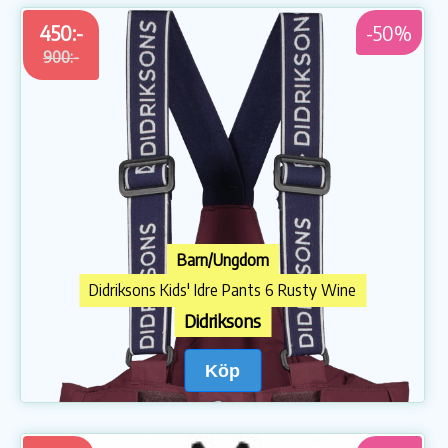
450:-
-50%
900:-
Barn/Ungdom
Didriksons Kids' Idre Pants 6 Rusty Wine
Didriksons
Köp