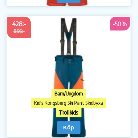
428:-
-50%
856:-
Barn/Ungdom
Kid's Kongsberg Ski Pant Skidbyxa
Trollkids
Köp