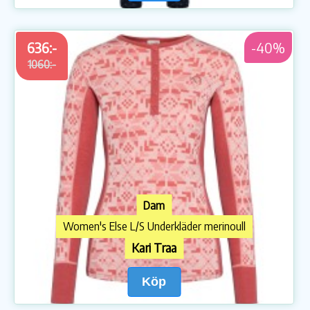
636:-
-40%
1060:-
Dam
Women's Else L/S Underkläder merinoull
Kari Traa
Köp