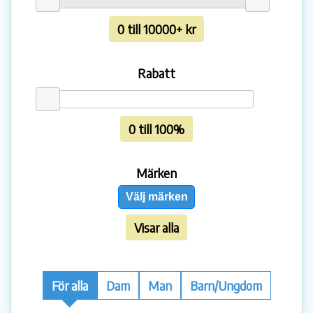
0 till 10000+ kr
Rabatt
0 till 100%
Märken
Välj märken
Visar alla
För alla
Dam
Man
Barn/Ungdom