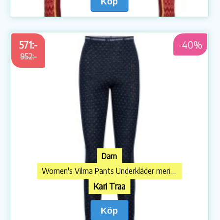
Köp
571:-
-40%
952:-
Dam
Women's Vilma Pants Underkläder merinoull
Kari Traa
Köp