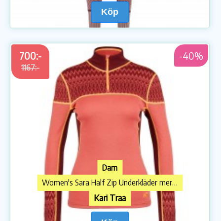
Köp
700:-
-40%
1167:-
Dam
Women's Sara Half Zip Underkläder merinoull
Kari Traa