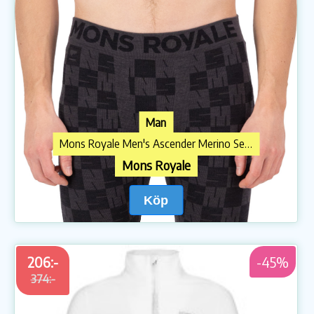
Man
Mons Royale Men's Ascender Merino Seamless 3/4 Legging Forged Iron/Black
Mons Royale
Köp
206:-
-45%
374:-