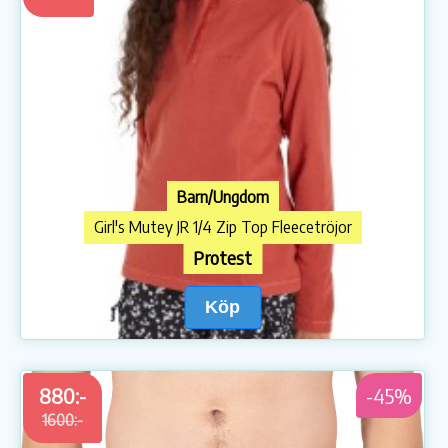
Barn/Ungdom
Girl's Mutey JR 1/4 Zip Top Fleecetröjor
Protest
Köp
880:-
-45%
1600:-