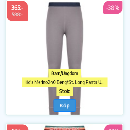
365:-
-38%
588:-
Barn/Ungdom
Kid's Merino240 BengtSt. Long Pants Underkläder merinoull
Stoic
Köp