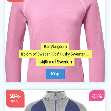
Barn/Ungdom
Isbjörn of Sweden Kids' Husky Sweater Baselayer Frost Pink
Isbjörn of Sweden
Köp
584:-
-35%
899:-