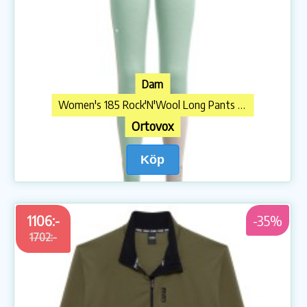
Dam
Women's 185 Rock'N'Wool Long Pants Underkläder merinoull
Ortovox
Köp
1106:-
-35%
1702:-