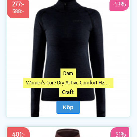
277:-
-53%
588:-
Dam
Women's Core Dry Active Comfort HZ Underkläder syntet
Craft
Köp
401:-
-51%