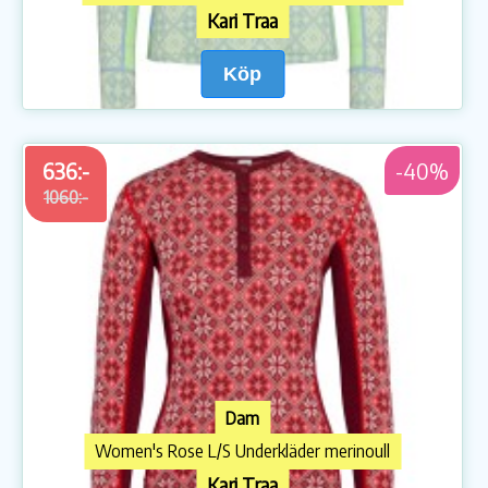
Kari Traa
Köp
636:-
-40%
1060:-
Dam
Women's Rose L/S Underkläder merinoull
Kari Traa