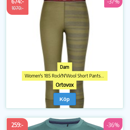
674:-
-37%
1070:-
Dam
Women's 185 Rock'N'Wool Short Pants Underkläder merinoull
Ortovox
Köp
259:-
-36%