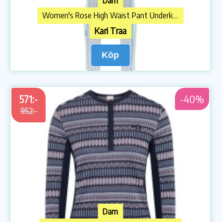
Dam
Women's Rose High Waist Pant Underkläder merinoull
Kari Traa
Köp
571:-
-40%
952:-
Dam