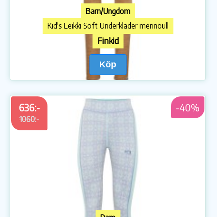
Barn/Ungdom
Kid's Leikki Soft Underkläder merinoull
Finkid
Köp
636:-
-40%
1060:-