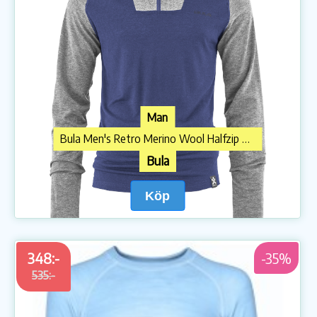
Man
Bula Men's Retro Merino Wool Halfzip Sweater Sblue
Bula
Köp
348:-
-35%
535:-