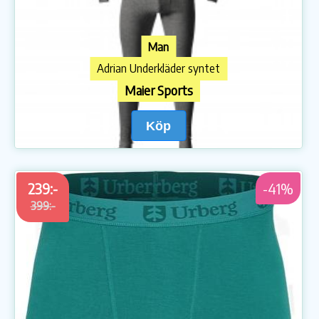
Man
Adrian Underkläder syntet
Maier Sports
Köp
239:-
-41%
399:-