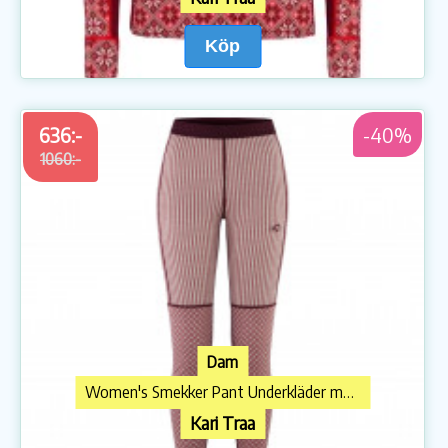
Köp
636:-
-40%
1060:-
Dam
Women's Smekker Pant Underkläder merinoull
Kari Traa