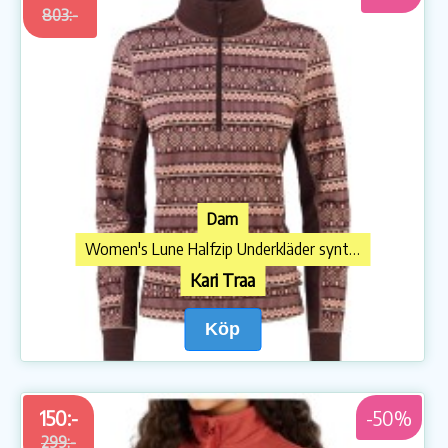
803:-
Dam
Women's Lune Halfzip Underkläder syntet
Kari Traa
Köp
150:-
-50%
299:-