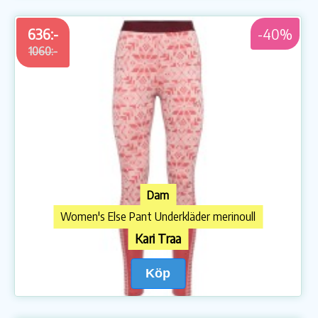
636:-
-40%
1060:-
Dam
Women's Else Pant Underkläder merinoull
Kari Traa
Köp