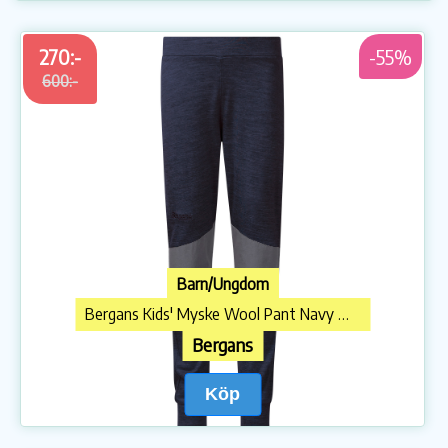
270:-
-55%
600:-
Barn/Ungdom
Bergans Kids' Myske Wool Pant Navy Melange/Solid Dark Grey
Bergans
Köp