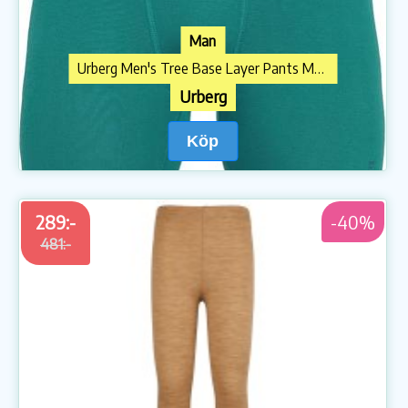
Man
Urberg Men's Tree Base Layer Pants Mediterranea/Blue Nights
Urberg
Köp
289:-
-40%
481:-