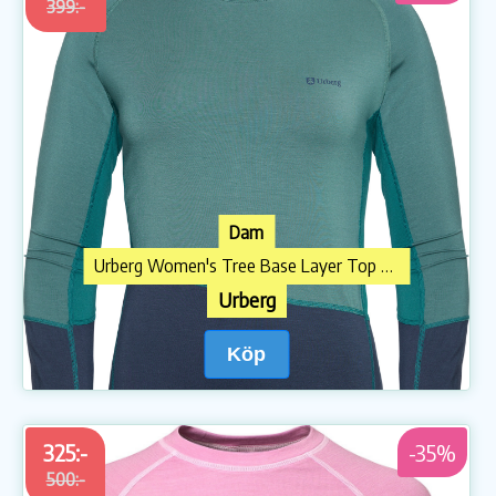
399:-
Dam
Urberg Women's Tree Base Layer Top Silver Pine
Urberg
Köp
325:-
-35%
500:-