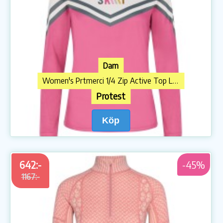
Dam
Women's Prtmerci 1/4 Zip Active Top Longsleeve
Protest
Köp
642:-
-45%
1167:-