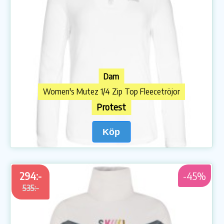
Dam
Women's Mutez 1/4 Zip Top Fleecetröjor
Protest
Köp
294:-
-45%
535:-