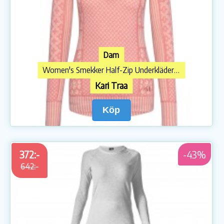
Dam
Women's Smekker Half-Zip Underkläder merinoull
Kari Traa
Köp
372:-
-43%
642:-