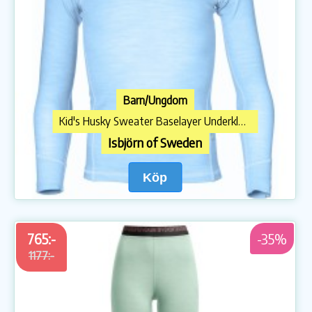
Barn/Ungdom
Kid's Husky Sweater Baselayer Underkläder merinoull
Isbjörn of Sweden
Köp
765:-
-35%
1177:-