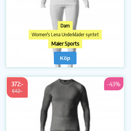
Dam
Women's Lena Underkläder syntet
Maier Sports
Köp
372:-
-43%
642:-