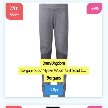
270:-
-55%
600:-
Barn/Ungdom
Bergans Kids' Myske Wool Pant Solid Grey Melange/Solid Dark Grey
Bergans
Köp